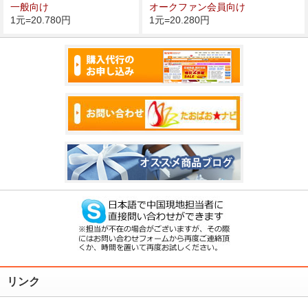
一般向け
オークファン会員向け
1元=20.780円
1元=20.280円
2012/12/10
年末年始の営業につきまして、１２月２９日～１月３日
までご注文受付は行っておりますが、お見積りは１月３
日以降となります。何卒ご了承のほど宜しくお願いいた
します。
2012/9/11
９月２９日～１０月７日までは中国は大型連休に入りま
すので、見積りや発送業務等に支障がでることが予想さ
れます。お急ぎの御注文はお早めにご連絡ください。
2012/8/1
タオバオナビ５周年を迎え、６年目に突入しました。
2012/7/22
まだまだems
40%割引
継続中となっております。
リンク
2012/7/16
タオバオナビホームページリニューアルしました。