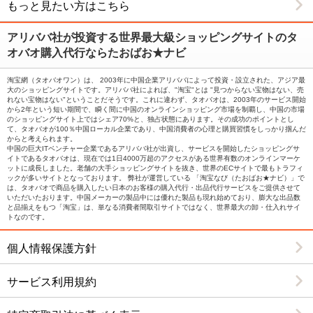
もっと見たい方はこちら
承の程宜しくお願いします。
アリババ社が投資する世界最大級ショッピングサイトのタ
2011/9/28
オバオ購入代行ならたおばお★ナビ
10月1日～9日まで中国の大型連休の為 代行業務がスト
ップ致します。その間サイト上でのご注文はできます
淘宝網（タオバオワン）は、 2003年に中国企業アリババによって投資・設立された、アジア最
が、在庫確認、発送等は全てお休みとなりますのでご了
大のショッピングサイトです。アリババ社によれば、"淘宝"とは "見つからない宝物はない、売
れない宝物はない"ということだそうです。これに違わず、タオバオは、2003年のサービス開始
承の程宜しくお願いします。
から2年という短い期間で、瞬く間に中国のオンラインショッピング市場を制覇し、中国の市場
のショッピングサイト上ではシェア70%と、独占状態にあります。その成功のポイントとし
て、タオバオが100％中国ローカル企業であり、中国消費者の心理と購買習慣をしっかり掴んだ
2011/9/27
からと考えられます。
タオバオナビの買い手としての評価が王冠１つ（10,000
中国の巨大ITベンチャー企業であるアリババ社が出資し、サービスを開始したショッピングサ
イトであるタオバオは、現在では1日4000万超のアクセスがある世界有数のオンラインマーケ
超)となりました。
ットに成長しました。老舗の大手ショッピングサイトを抜き、世界のECサイトで最もトラフィ
ックが多いサイトとなっております。 弊社が運営している 「淘宝なび（たおばお★ナビ）」で
は、タオバオで商品を購入したい日本のお客様の購入代行・出品代行サービスをご提供させて
2011/8/1
いただいたおります。中国メーカーの製品中には優れた製品も現れ始めており、膨大な出品数
と品揃えをもつ「淘宝」は、単なる消費者間取引サイトではなく、世界最大の卸・仕入れサイ
8月1日にタオバオナビ４周年を迎えました
トなのです。
個人情報保護方針
サービス利用規約