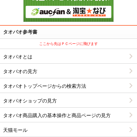
2015/8/1
たおばお☆ナビ８周年を迎え,９年目に突入しました。
2015/2/5
2月18日から2月25日までは中国の大型連休・春節（旧正
タオバオ参考書
月）期間にあたるため、その前後１週間を含めタオバオ
の出品者や運送会社が休業となり、お荷物の停滞や品薄
ここから先はＰＣページに飛びます
による欠品等が考えられます。あらかじめご了承くださ
タオバオとは
い。
2014/12/25
タオバオの見方
新年は１月５日より見積の受付を開始致します。よろし
くお願いいたします。
タオバオトップページからの検索方法
2014/9/25
タオバオショップの見方
10/1～10/7は中国の祝日である国慶節にあたりお休みとさ
せて頂きます。
タオバオ商品購入の基本操作と商品ページの見方
2014/9/1
天猫モール
9/6～9/8は中国の祝日である中秋節にあたりお休みとさせ
て頂きます。