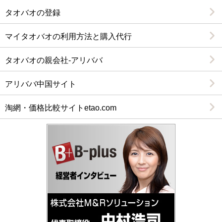
タオバオの登録
2014/8/1
たおばお☆ナビ７周年を迎え,８年目に突入しました。
マイタオバオの利用方法と購入代行
2014/6/30
タオバオの親会社-アリババ
新しい注文管理サイトの運用開始により以前までご利用
頂いていた管理サイト
http://taobaonavicn.com/
は近日中に
アリババ中国サイト
閉鎖する予定となっております。お手数ですが新しい管
理サイトに新規会員登録からお願いします。残金等ある
淘網・価格比較サイトetao.com
場合はご連絡よろしくお願いします。
2014/6/29
日本語と中国語どちらからでも検索可能な新しい
管理サ
イト
ができあがりました！荷物状況や購入履歴等の確認
も便利で直感的に操作できるプラットフォームとなって
いますので是非ご利用ください。また今月より購入２業
者までは手数料無料と致しましたのでこれを機に是非中
国仕入れに挑戦してみてください！
2014/1/10