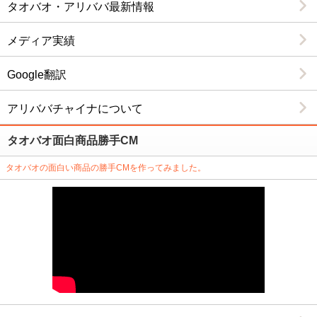
タオバオ・アリババ最新情報
2012/4/26
４月２８日～５月６日まではゴールデンウィークの大型
メディア実績
連休でお休みとなります、ご了承お願い致します
Google翻訳
2012/4/23
マイページ、注文管理画面サイトβ版スタート。会員登録
アリババチャイナについて
後にアクセスすれば、残金情報、注文入荷状況、発送状
態、発送形態やトラッキング№等の各種ステータスを取
タオバオ面白商品勝手CM
引ナビ風に見ることが可能です。便利な機能満載ですの
で是非利用してみてください。
タオバオの面白い商品の勝手CMを作ってみました。
2012/4/20
タオバオの面白商品の勝手ＣＭを作成してみました！
2011/12/18
年末年始の営業は１２月２８日までとなり、１２月２９
日～１月３日はお休みとなります。また、春節の間の大
型連休は１月１８日～１月２９日までの間はお休みとな
ります。お休みの間はサイト上でのご注文はできます
が、在庫確認、発送等は全てお休みとなりますのでご了