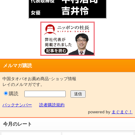
１月２７日～２月７日までは中国の大型連休である春節
にあたりますので、注文及び発送はお休みとなります。
何卒ご了承のほど宜しくお願いいたします。
2013/12/25
新年は1月2日より見積り受付を開始致します。また１月
３０日～２月６日までは中国の大型連休である春節にあ
たりますので、注文及び発送はお休みとなります。何卒
ご了承のほど宜しくお願いいたします。
メルマガ購読
2013/10/1
タオバオナビの買い手としての評価が王冠２つ（20,000
中国タオバオお薦め商品･ショップ情報
超)となりました。
レイのメルマガです。
購読
2013/8/1
タオバオナビ６周年を迎え、７年目に突入しました。
バックナンバー
読者購読規約
powered by
まぐまぐ！
2013/1/10
２月８日～１６日までは中国の大型連休である春節にあ
今月のレート
たりますので、注文及び発送はお休みとなります。何卒
ご了承のほど宜しくお願いいたします。